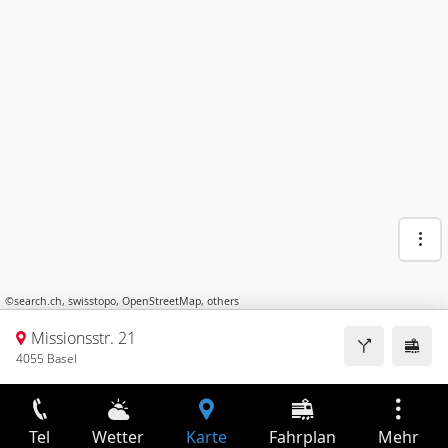
©
search.ch
,
swisstopo
,
OpenStreetMap
,
others
Missionsstr. 21
4055 Basel
Tel
Wetter
Karte
Fahrplan
Mehr