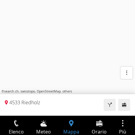
©
search.ch
,
swisstopo
,
OpenStreetMap
,
others
4533 Riedholz
Elenco
Meteo
Mappa
Orario
Più