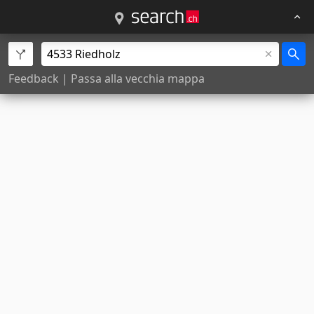
Feedback
|
Passa alla vecchia mappa