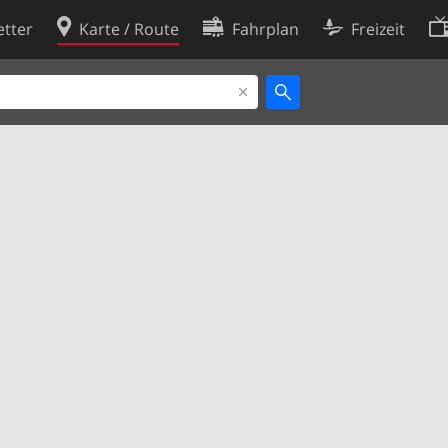
tter
Karte / Route
Fahrplan
Freizeit
Cookie-Richtlinie
ingungen
Cookie-Einstellungen
rklärung
Entwickler