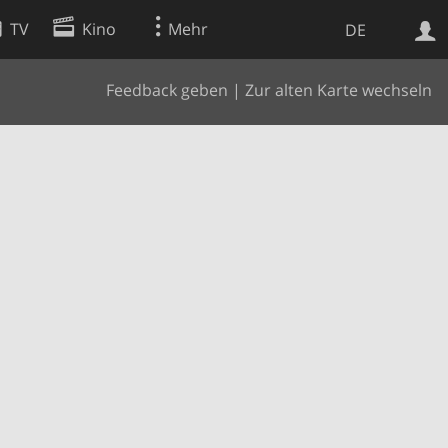
TV
Kino
Mehr
DE
Feedback geben
|
Zur alten Karte wechseln
Websuche
Apps