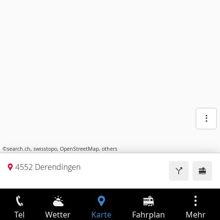
©
search.ch
,
swisstopo
,
OpenStreetMap
,
others
4552 Derendingen
Tel
Wetter
Karte
Fahrplan
Mehr