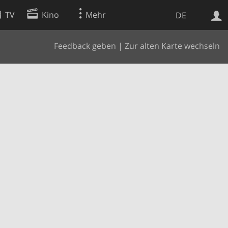
TV
Kino
Mehr
DE
Feedback geben
|
Zur alten Karte wechseln
Websuche
Apps