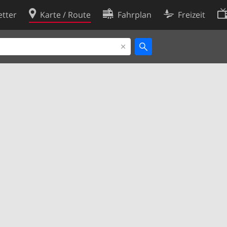
tter
Karte / Route
Fahrplan
Freizeit
Cookie-Richtlinie
ingungen
Cookie-Einstellungen
rklärung
Entwickler