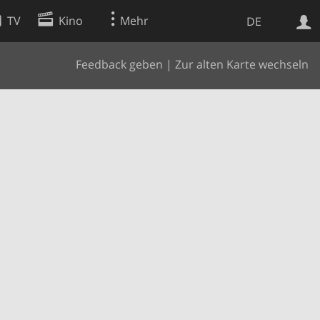
TV
Kino
Mehr
DE
Feedback geben
|
Zur alten Karte wechseln
Websuche
Apps