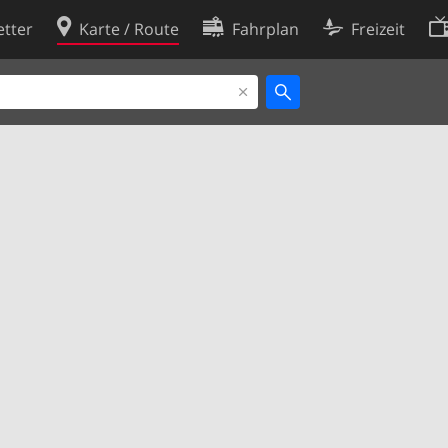
tter
Karte / Route
Fahrplan
Freizeit
Cookie-Richtlinie
ingungen
Cookie-Einstellungen
rklärung
Entwickler