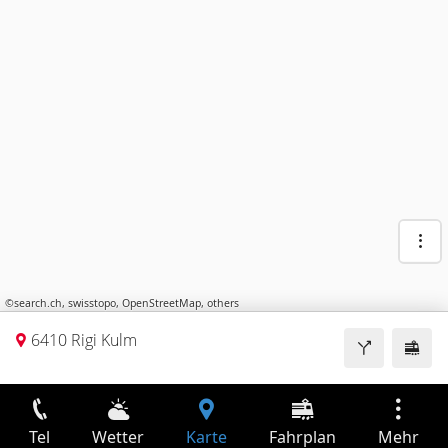
©
search.ch
,
swisstopo
,
OpenStreetMap
,
others
6410 Rigi Kulm
Tel
Wetter
Karte
Fahrplan
Mehr