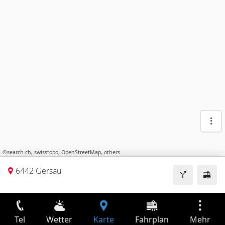
©
search.ch
,
swisstopo
,
OpenStreetMap
,
others
6442 Gersau
Tel
Wetter
Karte
Fahrplan
Mehr