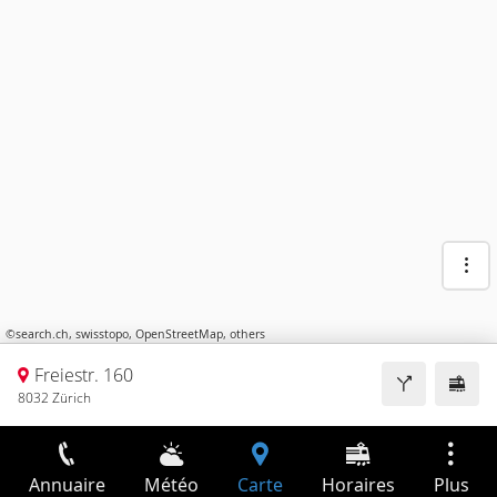
©
search.ch
,
swisstopo
,
OpenStreetMap
,
others
Freiestr. 160
8032 Zürich
Annuaire
Météo
Carte
Horaires
Plus