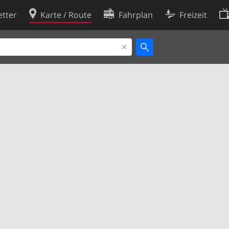
tter
Karte / Route
Fahrplan
Freizeit
Cookie-Richtlinie
ingungen
Cookie-Einstellungen
rklärung
Entwickler