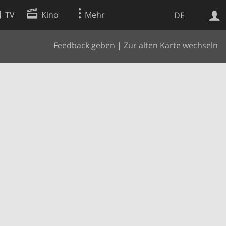
TV
Kino
Mehr
DE
Feedback geben
|
Zur alten Karte wechseln
Websuche
Apps