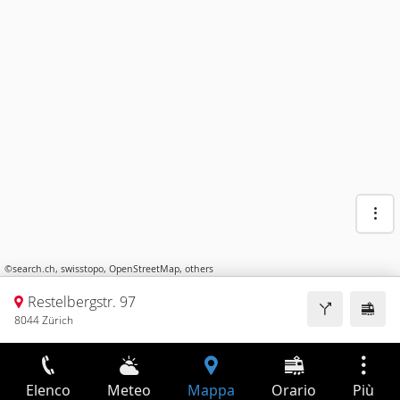
©
search.ch
,
swisstopo
,
OpenStreetMap
,
others
Restelbergstr. 97
8044 Zürich
Elenco
Meteo
Mappa
Orario
Più