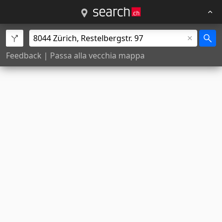
Feedback
|
Passa alla vecchia mappa