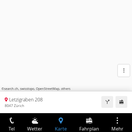
©
search.ch
,
swisstopo
,
OpenStreetMap
,
others
Letzigraben 208
8047 Zürich
Tel
Wetter
Karte
Fahrplan
Mehr