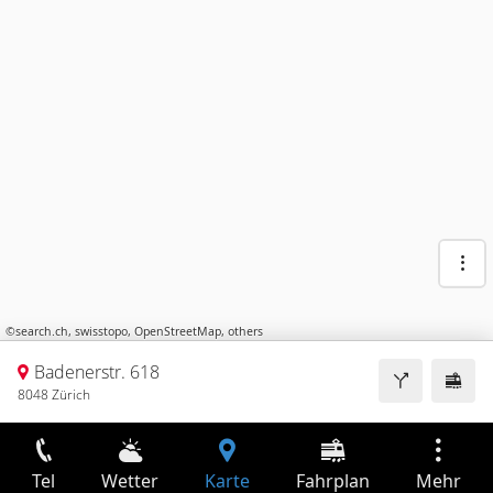
©
search.ch
,
swisstopo
,
OpenStreetMap
,
others
Badenerstr. 618
8048 Zürich
Tel
Wetter
Karte
Fahrplan
Mehr