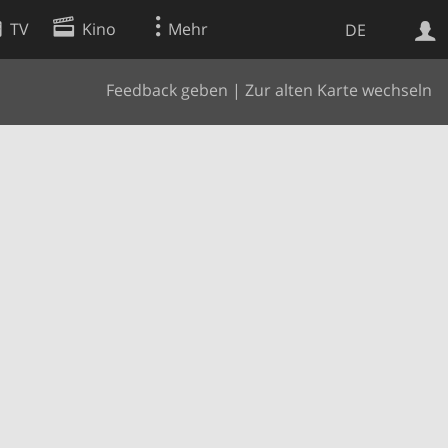
TV
Kino
Mehr
DE
Feedback geben
|
Zur alten Karte wechseln
Websuche
Apps