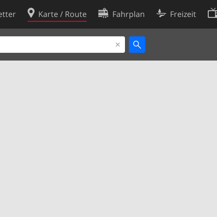
tter
Karte / Route
Fahrplan
Freizeit
Cookie-Richtlinie
ingungen
Cookie-Einstellungen
rklärung
Entwickler