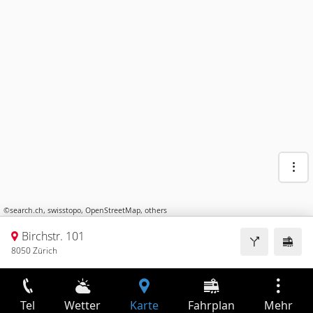
©
search.ch
,
swisstopo
,
OpenStreetMap
,
others
Birchstr. 101
8050 Zürich
Tel
Wetter
Karte
Fahrplan
Mehr