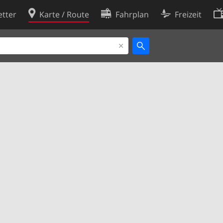
tter
Karte / Route
Fahrplan
Freizeit
Cookie-Richtlinie
ingungen
Cookie-Einstellungen
rklärung
Entwickler