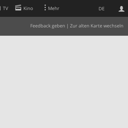
TV
Kino
Mehr
DE
Feedback geben
|
Zur alten Karte wechseln
Websuche
Apps