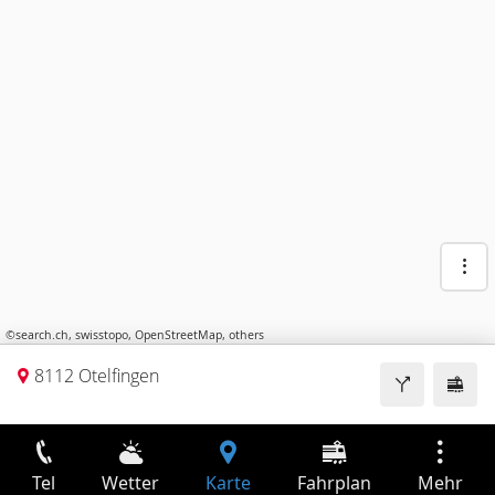
©
search.ch
,
swisstopo
,
OpenStreetMap
,
others
8112 Otelfingen
Tel
Wetter
Karte
Fahrplan
Mehr