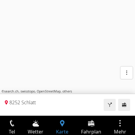
©
search.ch
,
swisstopo
,
OpenStreetMap
,
others
8252 Schlatt
Tel
Wetter
Karte
Fahrplan
Mehr