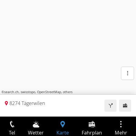
©
search.ch
,
swisstopo
,
OpenStreetMap
,
others
8274 Tägerwilen
Tel
Wetter
Karte
Fahrplan
Mehr