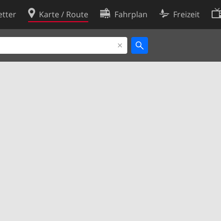
tter
Karte / Route
Fahrplan
Freizeit
Cookie-Richtlinie
ingungen
Cookie-Einstellungen
rklärung
Entwickler