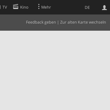
TV
Kino
Mehr
DE
Feedback geben
|
Zur alten Karte wechseln
Websuche
Apps