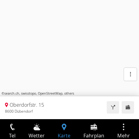
©
search.ch
,
swisstopo
,
OpenStreetMap
,
others
Oberdorfstr. 15
8600 Dübendorf
Tel
Wetter
Karte
Fahrplan
Mehr