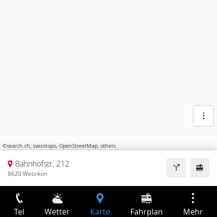
©
search.ch
,
swisstopo
,
OpenStreetMap
,
others
Bahnhofstr. 212
8620 Wetzikon
Tel
Wetter
Karte
Fahrplan
Mehr