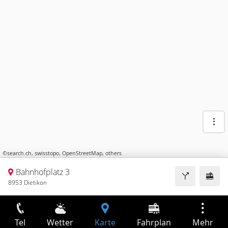
©
search.ch
,
swisstopo
,
OpenStreetMap
,
others
Bahnhofplatz 3
8953 Dietikon
Tel
Wetter
Karte
Fahrplan
Mehr