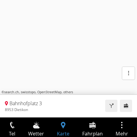
©
search.ch
,
swisstopo
,
OpenStreetMap
,
others
Bahnhofplatz 3
8953 Dietikon
Tel
Wetter
Karte
Fahrplan
Mehr