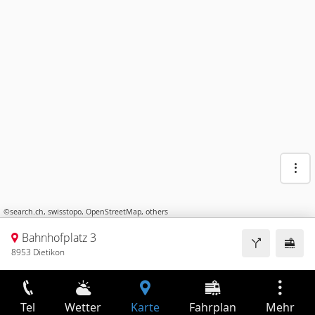
©
search.ch
,
swisstopo
,
OpenStreetMap
,
others
Bahnhofplatz 3
8953 Dietikon
Tel
Wetter
Karte
Fahrplan
Mehr