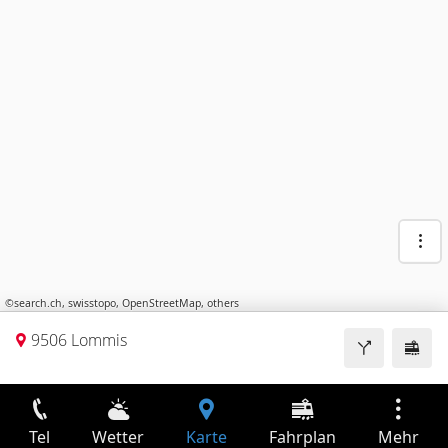
©
search.ch
,
swisstopo
,
OpenStreetMap
,
others
9506 Lommis
Tel
Wetter
Karte
Fahrplan
Mehr