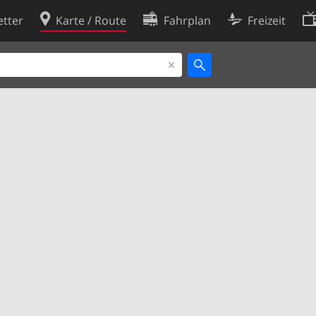
tter
Karte / Route
Fahrplan
Freizeit
Cookie-Richtlinie
ingungen
Cookie-Einstellungen
rklärung
Entwickler