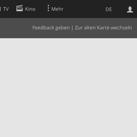
TV
Kino
Mehr
DE
Feedback geben
|
Zur alten Karte wechseln
Websuche
Apps