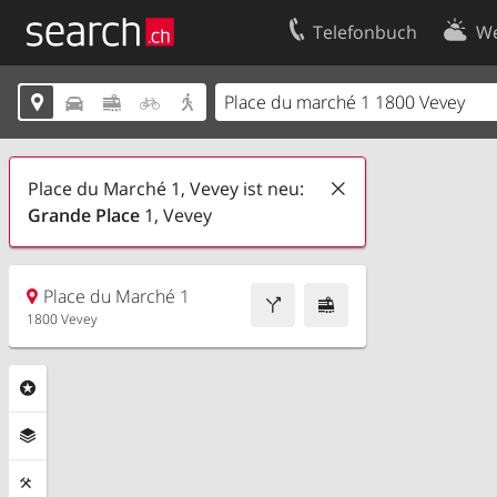
Telefonbuch
We
Ihr Eintrag
Kontakt





Kundencenter Geschäftskunden
Nutzungsbed
Impressum
Datenschutze
Place du Marché 1, Vevey ist neu:
Grande Place
1, Vevey
Place du Marché 1
1800 Vevey
Rubriken
Ebenen
Funktionen