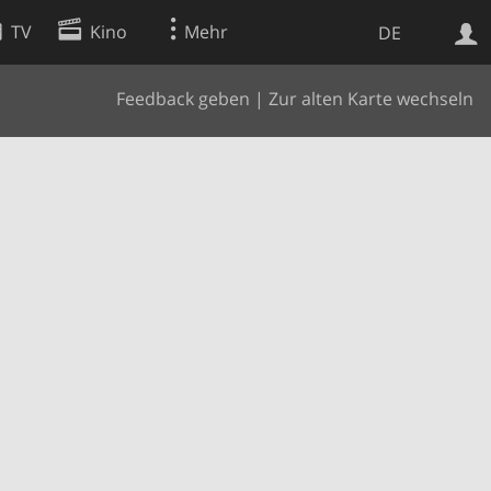
TV
Kino
Mehr
DE
Feedback geben
|
Zur alten Karte wechseln
Websuche
Apps