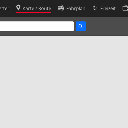
tter
Karte / Route
Fahrplan
Freizeit
Cookie-Richtlinie
ingungen
Cookie-Einstellungen
rklärung
Entwickler