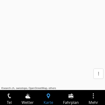
©
search.ch
,
swisstopo
,
OpenStreetMap
,
others
Tel
Wetter
Karte
Fahrplan
Mehr