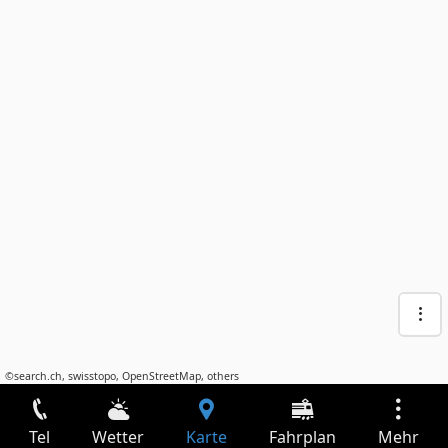
©
search.ch
,
swisstopo
,
OpenStreetMap
,
others
Tel
Wetter
Karte
Fahrplan
Mehr