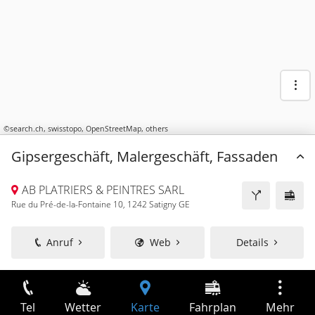
©
search.ch
,
swisstopo
,
OpenStreetMap
,
others
Gipsergeschäft, Malergeschäft, Fassaden
AB PLATRIERS & PEINTRES SARL
Rue du Pré-de-la-Fontaine 10, 1242 Satigny GE
Anruf
Web
Details
Tel
Wetter
Karte
Fahrplan
Mehr