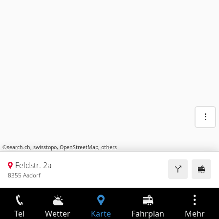
©
search.ch
,
swisstopo
,
OpenStreetMap
,
others
Feldstr. 2a
8355 Aadorf
Tel
Wetter
Karte
Fahrplan
Mehr