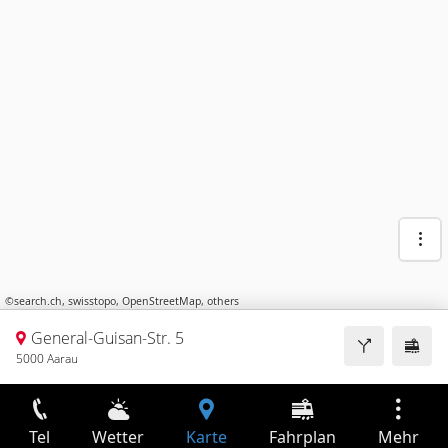
©
search.ch
,
swisstopo
,
OpenStreetMap
,
others
General-Guisan-Str. 5
5000 Aarau
Tel
Wetter
Karte
Fahrplan
Mehr