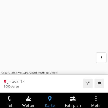
©
search.ch
,
swisstopo
,
OpenStreetMap
,
others
Jurastr. 13
5000 Aarau
Tel
Wetter
Karte
Fahrplan
Mehr