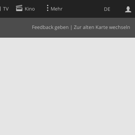
TV
Kino
Mehr
DE
Feedback geben
|
Zur alten Karte wechseln
Websuche
Apps