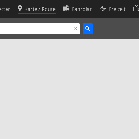
tter
Karte / Route
Fahrplan
Freizeit
Cookie-Richtlinie
ingungen
Cookie-Einstellungen
rklärung
Entwickler