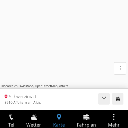
©
search.ch
,
swisstopo
,
OpenStreetMap
,
others
Schwerzimatt
8910 Affoltern am Albis
Tel
Wetter
Karte
Fahrplan
Mehr