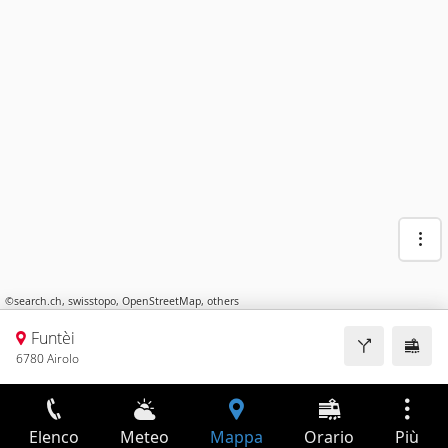
©
search.ch
,
swisstopo
,
OpenStreetMap
,
others
Funtèi
6780 Airolo
Elenco
Meteo
Mappa
Orario
Più