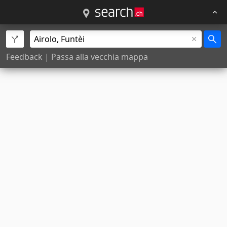
Feedback
|
Passa alla vecchia mappa