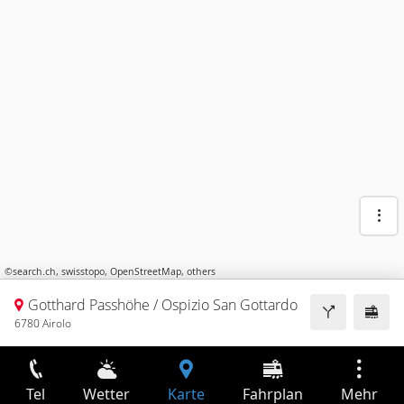
©
search.ch
,
swisstopo
,
OpenStreetMap
,
others
Gotthard Passhöhe / Ospizio San Gottardo
6780 Airolo
Tel
Wetter
Karte
Fahrplan
Mehr