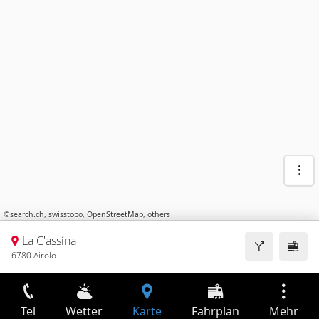
©
search.ch
,
swisstopo
,
OpenStreetMap
,
others
La C'assína
6780 Airolo
Tel
Wetter
Karte
Fahrplan
Mehr