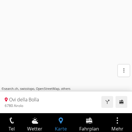
©
search.ch
,
swisstopo
,
OpenStreetMap
,
others
Ovi della Bolla
6780 Airolo
Tel
Wetter
Karte
Fahrplan
Mehr