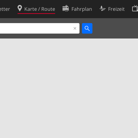
tter
Karte / Route
Fahrplan
Freizeit
Cookie-Richtlinie
ingungen
Cookie-Einstellungen
rklärung
Entwickler