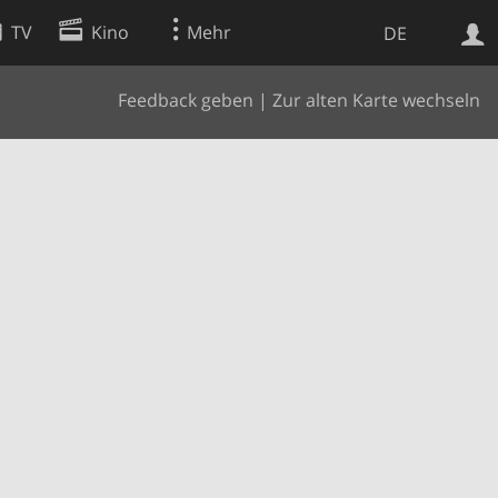
TV
Kino
Mehr
DE
Feedback geben
|
Zur alten Karte wechseln
Websuche
Apps