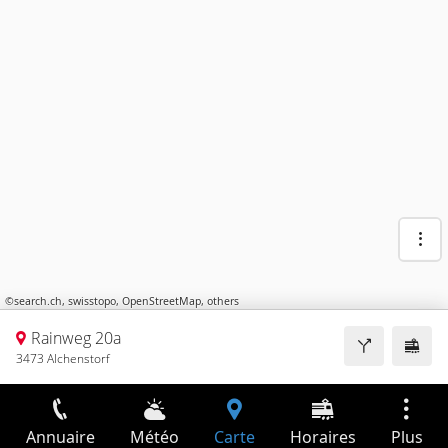
©
search.ch
,
swisstopo
,
OpenStreetMap
,
others
Rainweg 20a
3473 Alchenstorf
Annuaire
Météo
Carte
Horaires
Plus