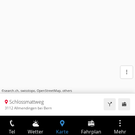
©
search.ch
,
swisstopo
,
OpenStreetMap
,
others
Schlossmattweg
3112 Allmendingen bei Bern
Tel
Wetter
Karte
Fahrplan
Mehr