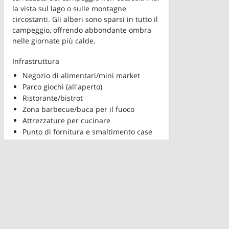
la vista sul lago o sulle montagne
circostanti. Gli alberi sono sparsi in tutto il
campeggio, offrendo abbondante ombra
nelle giornate più calde.
Infrastruttura
Negozio di alimentari/mini market
Parco giochi (all'aperto)
Ristorante/bistrot
Zona barbecue/buca per il fuoco
Attrezzature per cucinare
Punto di fornitura e smaltimento case
mobili
Fare il bagno in acque naturali
Lavello per wc chimici
Lavanderia a gettoni
(lavatrice/asciugatrice)
Dettagli