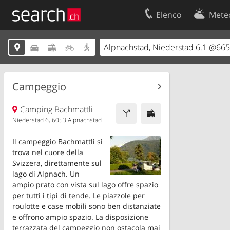
Elenco
Mete
Il vostro profolio
Contatti





Area clienti
Condizioni d’u
Informazioni Legali
Protezione dei
Campeggio
Camping Bachmattli
Niederstad 6, 6053 Alpnachstad
Il campeggio Bachmattli si
trova nel cuore della
Svizzera, direttamente sul
lago di Alpnach. Un
ampio prato con vista sul lago offre spazio
per tutti i tipi di tende. Le piazzole per
roulotte e case mobili sono ben distanziate
e offrono ampio spazio. La disposizione
terrazzata del campeggio non ostacola mai