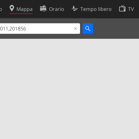
o
Mappa
Orario
Tempo libero
TV
Politica sui cookie
so
Preferenze cookie
 dati
Sviluppatori