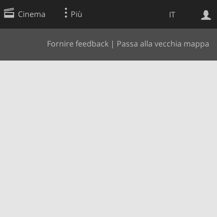
Cinema
Più
IT
Fornire feedback
|
Passa alla vecchia mappa
Ricerca Web
Applicazione