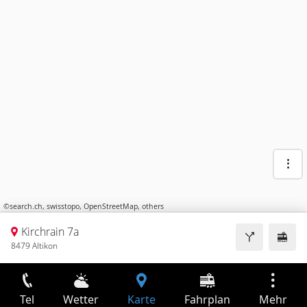
©
search.ch
,
swisstopo
,
OpenStreetMap
,
others
Kirchrain 7a
8479 Altikon
Tel
Wetter
Karte
Fahrplan
Mehr