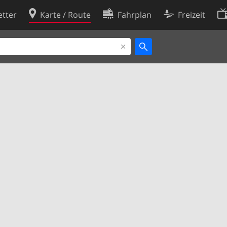
tter
Karte / Route
Fahrplan
Freizeit
Cookie-Richtlinie
ingungen
Cookie-Einstellungen
rklärung
Entwickler