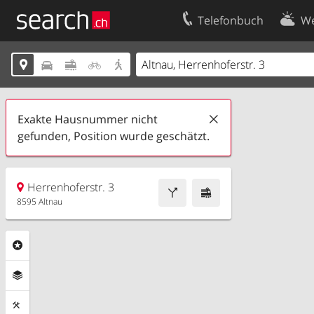
Telefonbuch
We
Ihr Eintrag
Kontakt





Kundencenter Geschäftskunden
Nutzungsbed
Impressum
Datenschutze
Exakte Hausnummer nicht
gefunden, Position wurde geschätzt.
Herrenhoferstr. 3
8595 Altnau
Rubriken
Ebenen
Funktionen