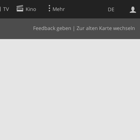
TV
Kino
Mehr
DE
Feedback geben
|
Zur alten Karte wechseln
Websuche
Apps