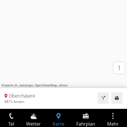
©
search.ch
,
swisstopo
,
OpenStreetMap
,
others
Oberchäsere
8873 Amden
Tel
Wetter
Karte
Fahrplan
Mehr