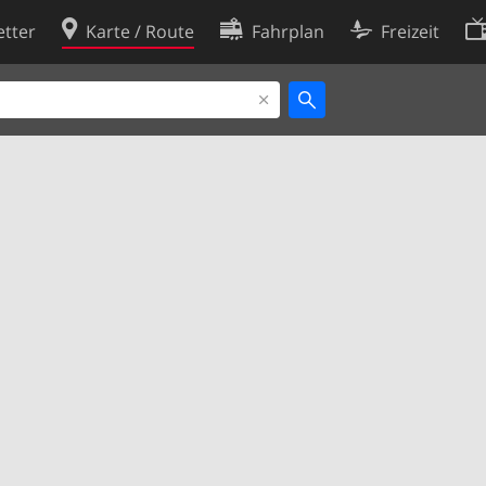
tter
Karte / Route
Fahrplan
Freizeit
Cookie-Richtlinie
ingungen
Cookie-Einstellungen
rklärung
Entwickler