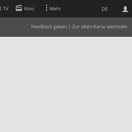
TV
Kino
Mehr
DE
Feedback geben
|
Zur alten Karte wechseln
Websuche
Apps