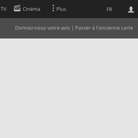
 TV
Cinéma
Plus
FR
Donnez-nous votre avis
|
Passer à l'ancienne carte
es
Web
Apps