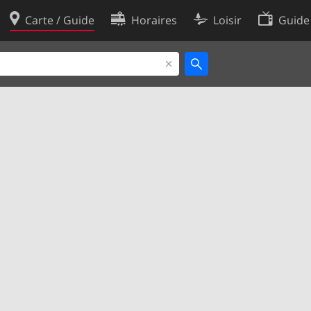
Carte / Guide
Horaires
Loisir
Guide
Politique en matière de cooki
utilisation
Préférences de cookies
des données
Développeurs