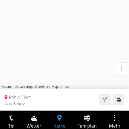
©
search.ch
,
swisstopo
,
OpenStreetMap
,
others
Pós al Tòrc
6822 Arogno
Tel
Wetter
Karte
Fahrplan
Mehr